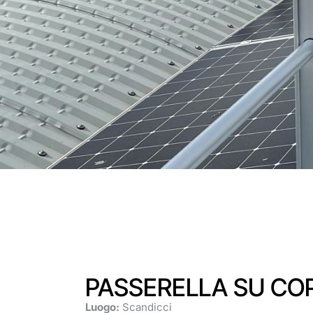
PASSERELLA SU CO
Luogo:
Scandicci