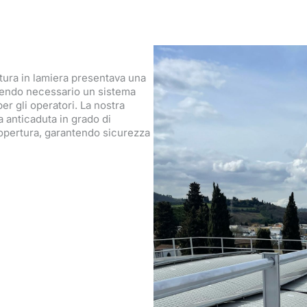
rtura in lamiera presentava una
dendo necessario un sistema
r gli operatori. La nostra
a anticaduta in grado di
copertura, garantendo sicurezza