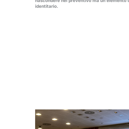
nascondere nel preventivo ma un elemento d
identitario.