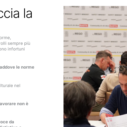
cia la
norme,
rolli sempre più
ono infortuni
laddove le norme
lturale nel
avorare
non
è
voce da