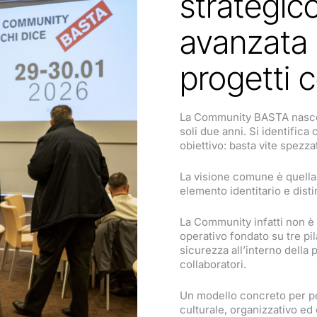
strategic
avanzata 
progetti 
La Community BASTA nasce 
soli due anni. Si identifica
obiettivo: basta vite spezza
La visione comune è quella 
elemento identitario e disti
La Community infatti non 
operativo fondato su tre pil
sicurezza all’interno della p
collaboratori.
Un modello concreto per por
culturale, organizzativo e