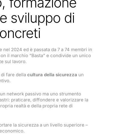
o, formazione
e sviluppo di
concreti
nel 2024 ed è passata da 7 a 74 membri in
 con il marchio “Basta” e condivide un unico
te sul lavoro.
di fare della
cultura
della
sicurezza
un
ntivo.
è un network passivo ma uno strumento
astri: praticare, diffondere e valorizzare la
ropria realtà e della propria rete di
tare la sicurezza a un livello superiore –
d economico.