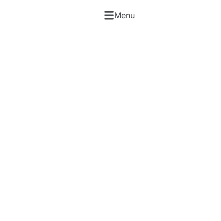
REGO
Menu
dice
BAS
La Community che valorizza la si