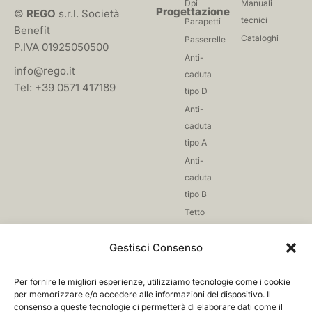
Dpi
Manuali
Progettazione
©
REGO
s.r.l. Società
tecnici
Parapetti
Benefit
Cataloghi
Passerelle
P.IVA 01925050500
Anti-
info@rego.it
caduta
Tel: +39 0571 417189
tipo D
Anti-
caduta
tipo A
Anti-
caduta
tipo B
Tetto
giardino
Gestisci Consenso
Reti
anti-
caduta
Per fornire le migliori esperienze, utilizziamo tecnologie come i cookie
per memorizzare e/o accedere alle informazioni del dispositivo. Il
Fissaggio
consenso a queste tecnologie ci permetterà di elaborare dati come il