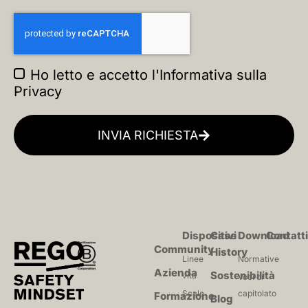
Ho letto e accetto l'
Informativa sulla
Privacy
INVIA RICHIESTA
Dispositivi
Case
Download
Contatt
Community
History
Linee
Normative
Azienda
Sostenibilità
vita
Voci di
Scale
capitolato
Formazione
Blog