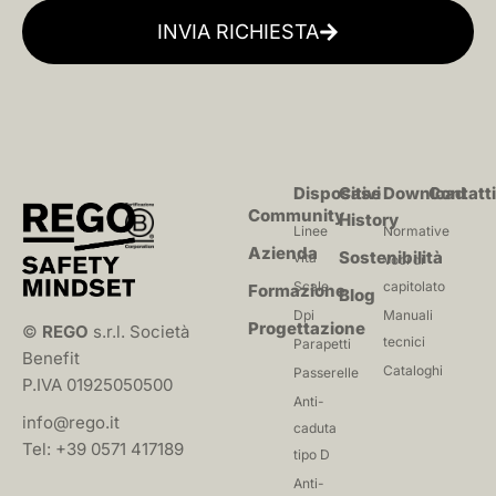
INVIA RICHIESTA
Dispositivi
Case
Download
Contatt
Community
History
Linee
Normative
Azienda
Sostenibilità
vita
Voci di
Scale
capitolato
Formazione
Blog
Dpi
Manuali
Progettazione
©
REGO
s.r.l. Società
tecnici
Parapetti
Benefit
Cataloghi
Passerelle
P.IVA 01925050500
Anti-
info@rego.it
caduta
Tel: +39 0571 417189
tipo D
Anti-