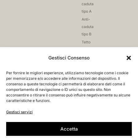
caduta
tipo A
Anti-
caduta
tipo B
Tetto
giardino
Gestisci Consenso
Reti
anti-
caduta
Per fornire le migliori esperienze, utilizziamo tecnologie come i cookie
per memorizzare e/o accedere alle informazioni del dispositivo. Il
Fissaggio
consenso a queste tecnologie ci permetterà di elaborare dati come il
comportamento di navigazione o ID unici su questo sito. Non
acconsentire o ritirare il consenso può influire negativamente su alcune
caratteristiche e funzioni.
Credits
Privacy Policy
Gestisci servizi
Cookie Policy
© 2026. All Rights Reserved.
Condizioni di Vendita
Accessibilità
Accetta