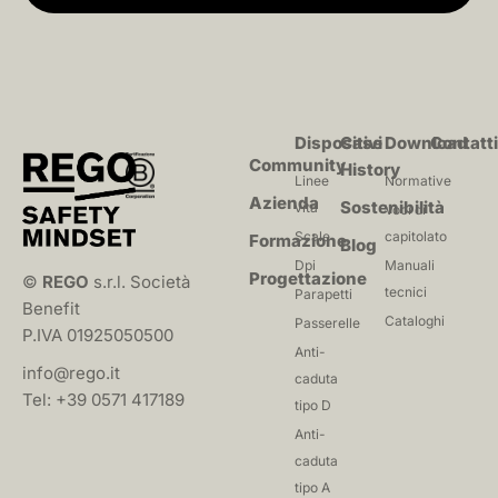
Dispositivi
Case
Download
Contatt
Community
History
Linee
Normative
Azienda
Sostenibilità
vita
Voci di
Scale
capitolato
Formazione
Blog
Dpi
Manuali
Progettazione
©
REGO
s.r.l. Società
tecnici
Parapetti
Benefit
Cataloghi
Passerelle
P.IVA 01925050500
Anti-
info@rego.it
caduta
Tel: +39 0571 417189
tipo D
Anti-
caduta
tipo A