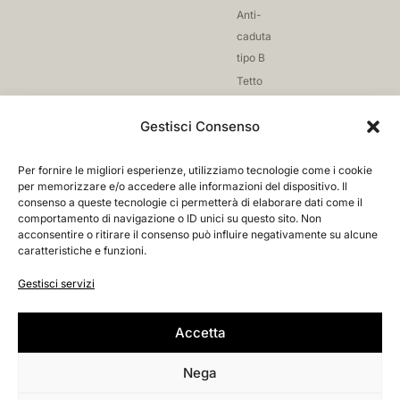
Anti-
caduta
tipo B
Tetto
giardino
Gestisci Consenso
Reti
anti-
caduta
Per fornire le migliori esperienze, utilizziamo tecnologie come i cookie
per memorizzare e/o accedere alle informazioni del dispositivo. Il
Fissaggio
consenso a queste tecnologie ci permetterà di elaborare dati come il
comportamento di navigazione o ID unici su questo sito. Non
acconsentire o ritirare il consenso può influire negativamente su alcune
caratteristiche e funzioni.
Credits
Privacy Policy
Gestisci servizi
Cookie Policy
© 2026. All Rights Reserved.
Condizioni di Vendita
Accessibilità
Accetta
Login
Registrati
Nega