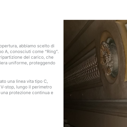
opertura, abbiamo scelto di
ipo A, conosciuti come “Ring”.
ripartizione del carico, che
aniera uniforme, proteggendo
to una linea vita tipo C,
 V-stop, lungo il perimetro
a una protezione continua e