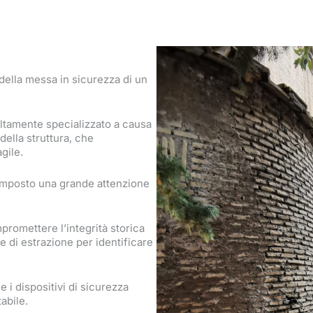
della messa in sicurezza di un
ltamente specializzato a causa
della struttura, che
gile.
no imposto una grande attenzione
.
romettere l’integrità storica
e di estrazione per identificare
 i dispositivi di sicurezza
abile.