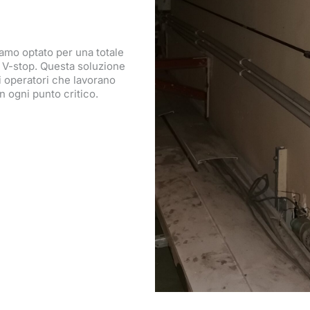
biamo optato per una totale
a V-stop. Questa soluzione
li operatori che lavorano
in ogni punto critico.