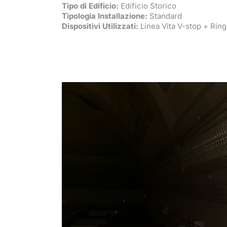
Tipo di Edificio:
Edificio Storico
Tipologia Installazione:
Standard
Dispositivi Utilizzati:
Linea Vita V-stop + Ring