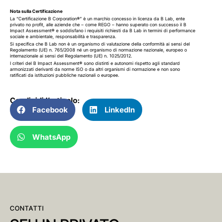
Nota sulla Certificazione
La “Certificazione B Corporation
®
” è un marchio concesso in licenza da B Lab, ente
privato no profit, alle aziende che – come REGO – hanno superato con successo il B
Impact Assessment
®
e soddisfano i requisiti richiesti da B Lab in termini di performance
sociale e ambientale, responsabilità e trasparenza.
Si specifica che B Lab non è un organismo di valutazione della conformità ai sensi del
Regolamento (UE) n. 765/2008 né un organismo di normazione nazionale, europeo o
internazionale ai sensi del Regolamento (UE) n. 1025/2012.
I criteri del B Impact Assessment
®
sono distinti e autonomi rispetto agli standard
armonizzati derivanti da norme ISO o da altri organismi di normazione e non sono
ratificati da istituzioni pubbliche nazionali o europee.
Condividi l’articolo:
Facebook
LinkedIn
WhatsApp
CONTATTI