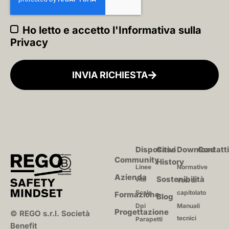
Ho letto e accetto l'
Informativa sulla
Privacy
INVIA RICHIESTA
Dispositivi
Case
Download
Contatt
Community
History
Linee
Normative
Azienda
Sostenibilità
vita
Voci di
Scale
capitolato
Formazione
Blog
Dpi
Manuali
Progettazione
©
REGO
s.r.l. Società
tecnici
Parapetti
Benefit