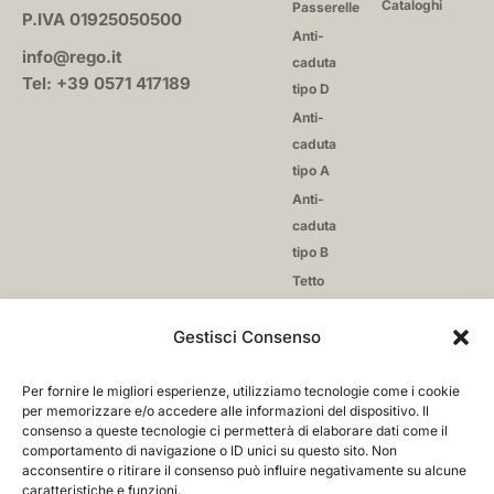
Cataloghi
Passerelle
P.IVA 01925050500
Anti-
info@rego.it
caduta
Tel: +39 0571 417189
tipo D
Anti-
caduta
tipo A
Anti-
caduta
tipo B
Tetto
giardino
Gestisci Consenso
Reti
anti-
caduta
Per fornire le migliori esperienze, utilizziamo tecnologie come i cookie
per memorizzare e/o accedere alle informazioni del dispositivo. Il
Fissaggio
consenso a queste tecnologie ci permetterà di elaborare dati come il
comportamento di navigazione o ID unici su questo sito. Non
acconsentire o ritirare il consenso può influire negativamente su alcune
caratteristiche e funzioni.