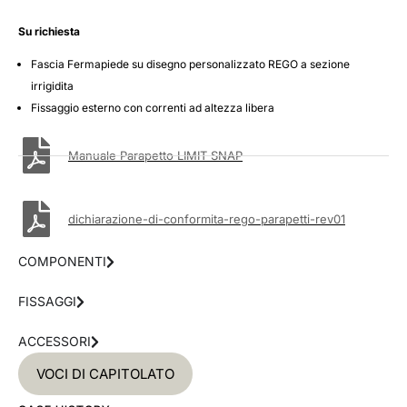
Su richiesta
Fascia Fermapiede su disegno personalizzato REGO a sezione
irrigidita
Fissaggio esterno con correnti ad altezza libera
Manuale Parapetto LIMIT SNAP
dichiarazione-di-conformita-rego-parapetti-rev01
COMPONENTI
FISSAGGI
ACCESSORI
VOCI DI CAPITOLATO