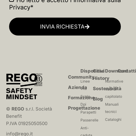
Ho letto e accetto l'
Informativa sulla
Privacy
*
INVIA RICHIESTA
Dispositivi
Case
Download
Contatt
Community
History
Linee
Normative
Azienda
Sostenibilità
vita
Voci di
Scale
capitolato
Formazione
Blog
Dpi
Manuali
Progettazione
©
REGO
s.r.l. Società
tecnici
Parapetti
Benefit
Cataloghi
Passerelle
P.IVA 01925050500
Anti-
info@rego.it
caduta