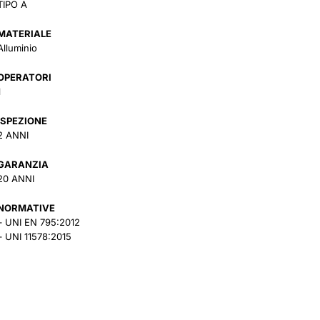
TIPO A
MATERIALE
Alluminio
OPERATORI
1
ISPEZIONE
2 ANNI
GARANZIA
20 ANNI
NORMATIVE
– UNI EN 795:2012
– UNI 11578:2015