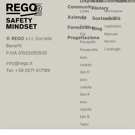
Dispositivi
Case
Download
Contatt
Community
History
Linee
Normative
Azienda
Sostenibilità
vita
Voci di
Scale
capitolato
Formazione
Blog
Dpi
Manuali
Progettazione
©
REGO
s.r.l. Società
tecnici
Parapetti
Benefit
Cataloghi
Passerelle
P.IVA 01925050500
Anti-
info@rego.it
caduta
Tel: +39 0571 417189
tipo D
Anti-
caduta
tipo A
Anti-
caduta
tipo B
Tetto
giardino