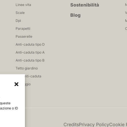
Sostenibilità
Linee vita
N
Scale
V
Blog
Dpi
M
Parapetti
C
Passerelle
Anti-caduta tipo D
Anti-caduta tipo A
Anti-caduta tipo B
Tetto giardino
Reti anti-caduta
Fissaggio
r
 queste
gazione o ID
Credits
Privacy Policy
Cookie 