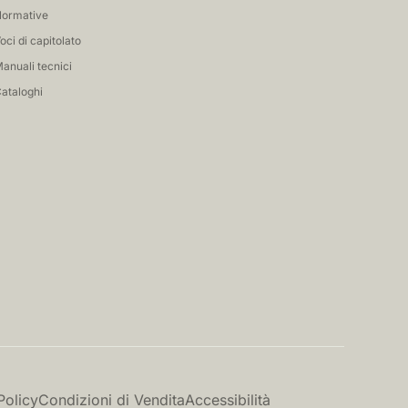
ormative
oci di capitolato
anuali tecnici
ataloghi
Policy
Condizioni di Vendita
Accessibilità