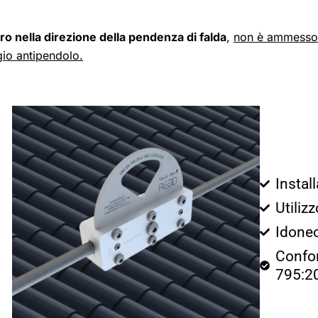
ro nella direzione della pendenza di falda
,
non è ammesso l
io antipendolo.
Instal
Utilizz
Idoneo
Confor
795:2