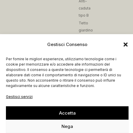
Anti-
caduta
tipo B
Tetto
giardino
Reti
Gestisci Consenso
anti-
caduta
Per fornire le migliori esperienze, utilizziamo tecnologie come i
Fissaggio
cookie per memorizzare e/o accedere alle informazioni del
dispositivo. Il consenso a queste tecnologie ci permetterà di
elaborare dati come il comportamento di navigazione o ID unici su
questo sito. Non acconsentire o ritirare il consenso può influire
Credits
Privacy Policy
negativamente su alcune caratteristiche e funzioni.
Cookie Policy
© 2026. All Rights Reserved.
Gestisci servizi
Condizioni di Vendita
Accessibilità
Accetta
Login
Registrati
Nega