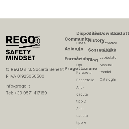
Dispositivi
Case
Download
Contatt
Community
History
Linee
Normative
Azienda
Sostenibilità
vita
Voci di
Scale
capitolato
Formazione
Blog
Dpi
Manuali
Progettazione
©
REGO
s.r.l. Società Benefit
tecnici
Parapetti
P.IVA 01925050500
Cataloghi
Passerelle
info@rego.it
Anti-
Tel: +39 0571 417189
caduta
tipo D
Anti-
caduta
tipo A