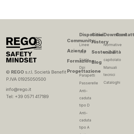
Dispositivi
Case
Download
Contatt
Community
History
Linee
Normative
Azienda
Sostenibilità
vita
Voci di
Scale
capitolato
Formazione
Blog
Dpi
Manuali
Progettazione
©
REGO
s.r.l. Società Benefit
tecnici
Parapetti
P.IVA 01925050500
Cataloghi
Passerelle
info@rego.it
Anti-
Tel: +39 0571 417189
caduta
tipo D
Anti-
caduta
tipo A