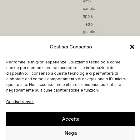
Anti-
caduta
tipo B
Tetto
giardino
Reti
Gestisci Consenso
anti-
caduta
Per fornire le migliori esperienze, utilizziamo tecnologie come i
Fissaggio
cookie per memorizzare e/o accedere alle informazioni del
dispositivo. Il consenso a queste tecnologie ci permetterà di
elaborare dati come il comportamento di navigazione o ID unici su
questo sito. Non acconsentire o ritirare il consenso può influire
Credits
Privacy Policy
negativamente su alcune caratteristiche e funzioni.
Cookie Policy
© 2026. All Rights Reserved.
Gestisci servizi
Condizioni di Vendita
Accessibilità
Accetta
Login
Registrati
Nega